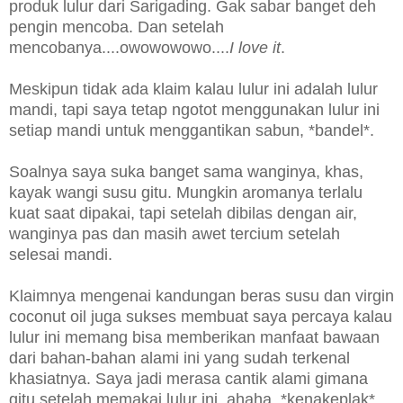
produk lulur dari Sarigading. Gak sabar banget deh
pengin mencoba. Dan setelah
mencobanya....owowowowo....
I love it
.
Meskipun tidak ada klaim kalau lulur ini adalah lulur
mandi, tapi saya tetap ngotot menggunakan lulur ini
setiap mandi untuk menggantikan sabun, *bandel*.
Soalnya saya suka banget sama wanginya, khas,
kayak wangi susu gitu. Mungkin aromanya terlalu
kuat saat dipakai, tapi setelah dibilas dengan air,
wanginya pas dan masih awet tercium setelah
selesai mandi.
Klaimnya mengenai kandungan beras susu dan virgin
coconut oil juga sukses membuat saya percaya kalau
lulur ini memang bisa memberikan manfaat bawaan
dari bahan-bahan alami ini yang sudah terkenal
khasiatnya. Saya jadi merasa cantik alami gimana
gitu setelah memakai lulur ini, ahaha, *kenakeplak*.